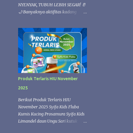
NYENYAK, TUBUH LEBIH SEGAR! 🥛
🌙 Banyaknya aktifitas kadang
membuat bada loyo 💚 Istirahat
yang berkualitas sangat penting
untuk menjaga kesehatan tubuh.
Kandungan nutrisi alami dalam susu
kambing Etawafood dapat
membantu memenuhi kebutuhan
gizi harian, sehingga tubuh lebih
rileks dan nyaman saat beristirahat.
✨ Etawafood kaya akan nutrisi
Produk Terlaris HIU November
yang membantu menjaga stamina
2025
dan kebugaran tubuh. Saat tubuh
mendapatkan asupan yang cukup,
Berikut Produk Terlaris HIU
proses pemulihan selama tidur
November 2025 Syifa Kids Fluba
berlangsung lebih optimal sehingga
Kumis Kucing Prosamura Syifa Kids
Anda dapat bangun dengan
Limandel daun Ungu Sari kutuk
perasaan lebih segar, bertenaga, dan
Zaitun Oil SK FLUBA SYIFA KIDS