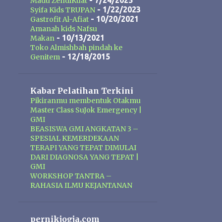
Mak Urut terbuat dari ekstrak
- 7/24/2025
Madu ZendiKuat
- 1/22/2023
Syifa Kids TRUPAN
tumbuh-tumbuhan dan ramuan
- 10/20/2021
Gastrofit Al-Afiat
tradisional. Dengan penggunaan
Amanah kids Nafsu
secara rutin minyak pembesar alat
- 10/13/2021
Makan
vital Mak Urut dapat membantu
Toko Almishbah pindah ke
- 12/18/2015
Genitem
memperlancar sirkulasi darah dan
memaksimalkan daya tampung
darah dibagian alat vital pria, hal ini
Kabar Pelatihan Terkini
akan membuat ukuran alat vital
Pikiranmu membentuk Otakmu
menjadi lebih dari yang sebelum
Master Class SuJok Emergency |
pemakaian. Formulasi yang ada
GMI
BEASISWA GMI ANGKATAN 3 –
pada Mak Urut juga bermanfaat
SPESIAL KEMERDEKAAN
membuka simpul syaraf yang
TERAPI YANG TEPAT DIMULAI
tersumbat sehingga akan
DARI DIAGNOSA YANG TEPAT |
meningkatkan kemampuan ereksi
GMI
WORKSHOP TANTRA –
dan mengencangkan ereksi.
RAHASIA ILMU KEJANTANAN
pernikjogja.com