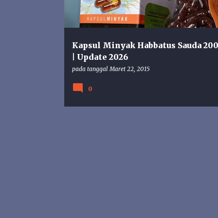
n
g
a
n
Kapsul Minyak Habbatus Sauda 200
| Update 2026
pada tanggal
Maret 22, 2015
0