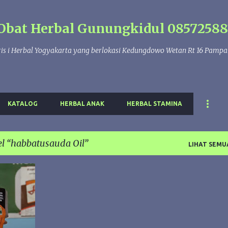
Langsung ke konten utama
Obat Herbal Gunungkidul 08572588
is i Herbal Yogyakarta yang berlokasi Kedungdowo Wetan Rt 16 Pamp
KATALOG
HERBAL ANAK
HERBAL STAMINA
el
habbatusauda Oil
LIHAT SEMU
+