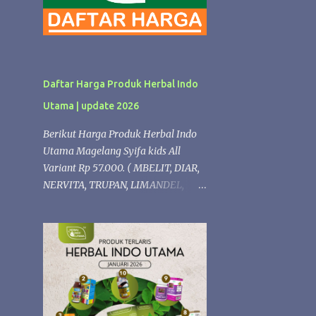
Daftar Harga Produk Herbal Indo
Utama | update 2026
Berikut Harga Produk Herbal Indo
Utama Magelang Syifa kids All
Variant Rp 57.000. ( MBELIT, DIAR,
NERVITA, TRUPAN, LIMANDEL,
ISPLEK, PROPOLIS,LERGITAL,
PERMATA, NAFSU MAKAN,
VITANGIN, FLUBA). kECUALI Syifaa
kids Propolis Rp 68.000 Produk
Herbal formulasi Diacarehiu | Rp.
74.000 (Herbal untuk Diabetes )
Gastrohiu | Rp. 68.000 (Herbal