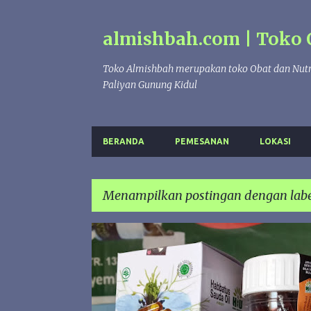
almishbah.com | Toko 
Toko Almishbah merupakan toko Obat dan Nutr
Paliyan Gunung Kidul
BERANDA
PEMESANAN
LOKASI
Menampilkan postingan dengan lab
P
200 KAPSUL
BLACK SEED
HABBATUS SAUDA
o
s
HABBATUSAUDA OIL
JINTEN HITAM
KAPSUL
t
i