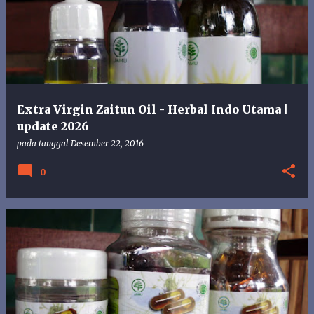
s
t
i
n
g
a
n
Extra Virgin Zaitun Oil - Herbal Indo Utama |
update 2026
pada tanggal
Desember 22, 2016
0