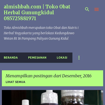
almishbah.com | Toko Obat
Langsung ke konten utama
Herbal Gunungkidul
085725881971
Toko Almishbah merupakan toko Obat dan Nutris i
Herbal Yogyakarta yang berlokasi Kedungdowo
Wetan Rt 16 Pampang Paliyan Gunung Kidul
BERANDA
PEMESANAN
LOKASI
Menampilkan postingan dari Desember, 2016
LIHAT SEMUA
P
o