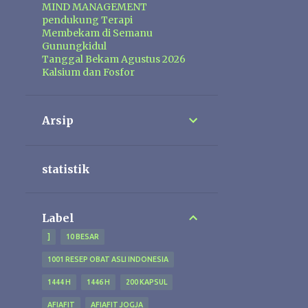
MIND MANAGEMENT
pendukung Terapi
Membekam di Semanu
Gunungkidul
Tanggal Bekam Agustus 2026
Kalsium dan Fosfor
Arsip
statistik
Label
]
10 BESAR
1001 RESEP OBAT ASLI INDONESIA
1444 H
1446 H
200 KAPSUL
AFIAFIT
AFIAFIT JOGJA