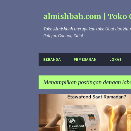
almishbah.com | Toko 
Toko Almishbah merupakan toko Obat dan Nutr
Paliyan Gunung Kidul
BERANDA
PEMESANAN
LOKASI
Menampilkan postingan dengan lab
P
HADIAH
PUASA
o
s
t
i