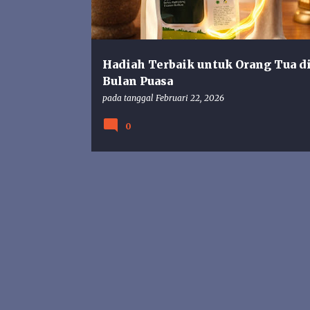
n
g
a
n
Hadiah Terbaik untuk Orang Tua d
Bulan Puasa
pada tanggal
Februari 22, 2026
0