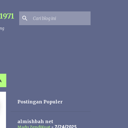
1971
ang
A
Postingan Populer
almishbah net
- 7/24/2025
Madu ZendiKuat