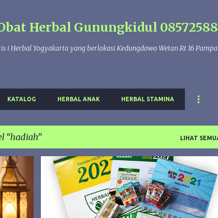
Langsung ke konten utama
Obat Herbal Gunungkidul 08572588
is i Herbal Yogyakarta yang berlokasi Kedungdowo Wetan Rt 16 Pamp
KATALOG
HERBAL ANAK
HERBAL STAMINA
el
hadiah
LIHAT SEMU
AWARD HIU
GIVE AWAY HIU
GIVEAWAYHIU2021
HADIAH
KALENDER HIU
KATALOG HIU
+
PRODUK HIU