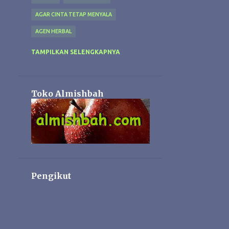
AGAR CINTA TETAP MENYALA
AGEN HERBAL
AGRIMAS
AIR KELAPA
AL AMANAH
TAMPILKAN SELENGKAPNYA
AL KAUTSAR
AL MABRUROH
AL-AFIAT. MAGH
AL-KHODRY
ALA
Toko Almishbah
ALAMIE
ALANG ALANG
ALAT BEKAM
ALAT VITAL
ALBIBET
ALBIGURAA
ALBIRUNI
ALBUMIN
ALFALFA
ALHUDA
ALIYA
ALIYA CANTIK
ALIYA CREAM
Pengikut
ALMANAR HERBAFIT
ALMISHBAH HERBAL SHOP
ALPHA GAMAT
AMANAH