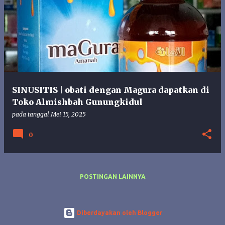
o
s
t
i
n
g
a
n
SINUSITIS | obati dengan Magura dapatkan di
Toko Almishbah Gunungkidul
pada tanggal
Mei 15, 2025
0
POSTINGAN LAINNYA
Diberdayakan oleh Blogger