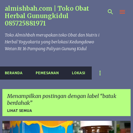
almishbah.com | Toko Obat
Langsung ke konten utama
Herbal Gunungkidul
085725881971
Toko Almishbah merupakan toko Obat dan Nutris i
Herbal Yogyakarta yang berlokasi Kedungdowo
Wetan Rt 16 Pampang Paliyan Gunung Kidul
BERANDA
PEMESANAN
LOKASI
Menampilkan postingan dengan label
batuk
berdahak
LIHAT SEMUA
P