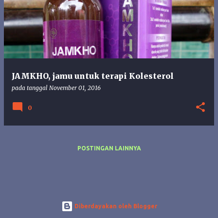
s
t
i
n
g
a
n
JAMKHO, jamu untuk terapi Kolesterol
pada tanggal
November 01, 2016
0
POSTINGAN LAINNYA
Diberdayakan oleh Blogger