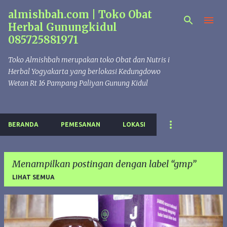
almishbah.com | Toko Obat
Langsung ke konten utama
Herbal Gunungkidul
085725881971
Toko Almishbah merupakan toko Obat dan Nutris i
Herbal Yogyakarta yang berlokasi Kedungdowo
Wetan Rt 16 Pampang Paliyan Gunung Kidul
BERANDA
PEMESANAN
LOKASI
Menampilkan postingan dengan label
gmp
LIHAT SEMUA
P
o