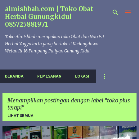
almishbah.com | Toko Obat
Langsung ke konten utama
Herbal Gunungkidul
085725881971
Toko Almishbah merupakan toko Obat dan Nutris i
Herbal Yogyakarta yang berlokasi Kedungdowo
Wetan Rt 16 Pampang Paliyan Gunung Kidul
BERANDA
PEMESANAN
LOKASI
Menampilkan postingan dengan label
toko plus
terapi
LIHAT SEMUA
P