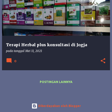
o
s
t
i
n
g
a
n
Terapi Herbal plus konsultasi di Jogja
pada tanggal
Mei 11, 2021
0
POSTINGAN LAINNYA
Diberdayakan oleh Blogger