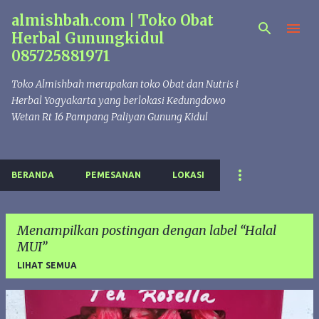
almishbah.com | Toko Obat
Langsung ke konten utama
Herbal Gunungkidul
085725881971
Toko Almishbah merupakan toko Obat dan Nutris i
Herbal Yogyakarta yang berlokasi Kedungdowo
Wetan Rt 16 Pampang Paliyan Gunung Kidul
BERANDA
PEMESANAN
LOKASI
Menampilkan postingan dengan label
Halal
MUI
LIHAT SEMUA
P