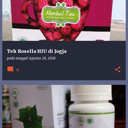
o
s
t
i
n
g
a
n
Teh Rosella HIU di Jogja
pada tanggal
Agustus 28, 2018
0