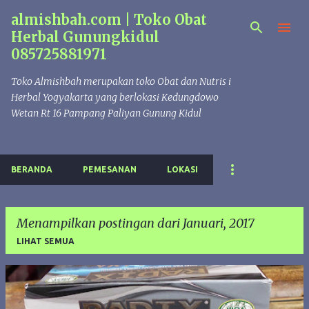
almishbah.com | Toko Obat
Langsung ke konten utama
Herbal Gunungkidul
085725881971
Toko Almishbah merupakan toko Obat dan Nutris i
Herbal Yogyakarta yang berlokasi Kedungdowo
Wetan Rt 16 Pampang Paliyan Gunung Kidul
BERANDA
PEMESANAN
LOKASI
Menampilkan postingan dari Januari, 2017
LIHAT SEMUA
P
o