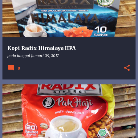
s
t
i
n
g
a
n
Kopi Radix Himalaya HPA
pada tanggal
Januari 09, 2017
0