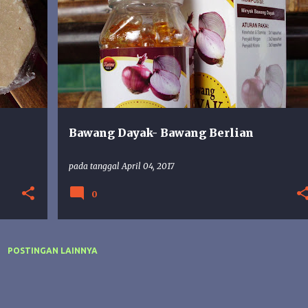
OAP
BAWANG BERLIAN
BAWANG DAYAK
KISTA
MIOM
+
Bawang Dayak- Bawang Berlian
pada tanggal
April 04, 2017
0
POSTINGAN LAINNYA