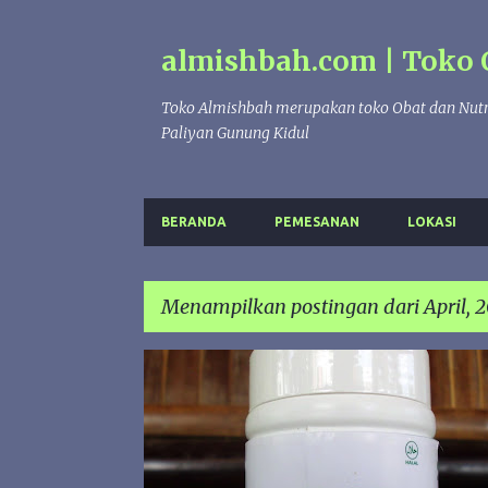
almishbah.com | Toko 
Toko Almishbah merupakan toko Obat dan Nutr
Paliyan Gunung Kidul
BERANDA
PEMESANAN
LOKASI
Menampilkan postingan dari April, 2
P
BSM
DARAH TINGGI
DIABETES
KELOR
o
s
t
i