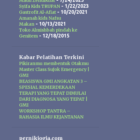
Mak Urut terbuat dari ekstrak
- 7/24/2025
Madu ZendiKuat
- 1/22/2023
Syifa Kids TRUPAN
tumbuh-tumbuhan dan ramuan
- 10/20/2021
Gastrofit Al-Afiat
tradisional. Dengan penggunaan
Amanah kids Nafsu
secara rutin minyak pembesar alat
- 10/13/2021
Makan
vital Mak Urut dapat membantu
Toko Almishbah pindah ke
- 12/18/2015
Genitem
memperlancar sirkulasi darah dan
memaksimalkan daya tampung
darah dibagian alat vital pria, hal ini
Kabar Pelatihan Terkini
akan membuat ukuran alat vital
Pikiranmu membentuk Otakmu
menjadi lebih dari yang sebelum
Master Class SuJok Emergency |
pemakaian. Formulasi yang ada
GMI
BEASISWA GMI ANGKATAN 3 –
pada Mak Urut juga bermanfaat
SPESIAL KEMERDEKAAN
membuka simpul syaraf yang
TERAPI YANG TEPAT DIMULAI
tersumbat sehingga akan
DARI DIAGNOSA YANG TEPAT |
meningkatkan kemampuan ereksi
GMI
WORKSHOP TANTRA –
dan mengencangkan ereksi.
RAHASIA ILMU KEJANTANAN
pernikjogja.com