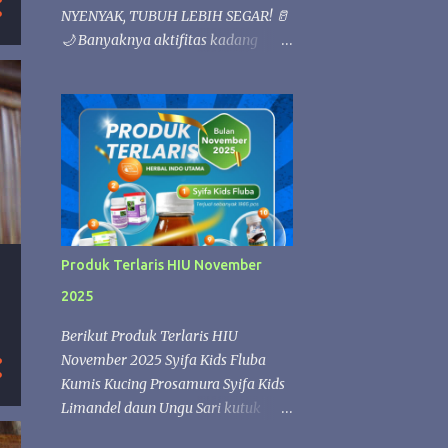
NYENYAK, TUBUH LEBIH SEGAR! 🥛
🌙 Banyaknya aktifitas kadang
membuat bada loyo 💚 Istirahat
yang berkualitas sangat penting
untuk menjaga kesehatan tubuh.
Kandungan nutrisi alami dalam susu
kambing Etawafood dapat
membantu memenuhi kebutuhan
gizi harian, sehingga tubuh lebih
rileks dan nyaman saat beristirahat.
✨ Etawafood kaya akan nutrisi
Produk Terlaris HIU November
yang membantu menjaga stamina
2025
dan kebugaran tubuh. Saat tubuh
mendapatkan asupan yang cukup,
Berikut Produk Terlaris HIU
proses pemulihan selama tidur
November 2025 Syifa Kids Fluba
berlangsung lebih optimal sehingga
Kumis Kucing Prosamura Syifa Kids
Anda dapat bangun dengan
Limandel daun Ungu Sari kutuk
perasaan lebih segar, bertenaga, dan
Zaitun Oil SK FLUBA SYIFA KIDS