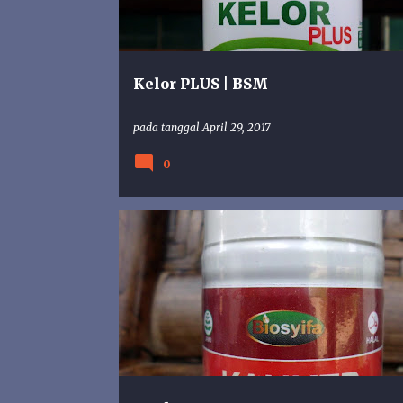
n
g
a
n
Kelor PLUS | BSM
pada tanggal
April 29, 2017
0
BSM
HERBAL KANKER
JOGJA HERBAL ONLINE SH
KANKER