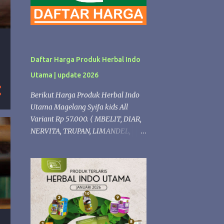
Daftar Harga Produk Herbal Indo
Utama | update 2026
Berikut Harga Produk Herbal Indo
Utama Magelang Syifa kids All
Variant Rp 57.000. ( MBELIT, DIAR,
NERVITA, TRUPAN, LIMANDEL,
ISPLEK, PROPOLIS,LERGITAL,
PERMATA, NAFSU MAKAN,
VITANGIN, FLUBA). kECUALI Syifaa
kids Propolis Rp 68.000 Produk
Herbal formulasi Diacarehiu | Rp.
74.000 (Herbal untuk Diabetes )
Gastrohiu | Rp. 68.000 (Herbal