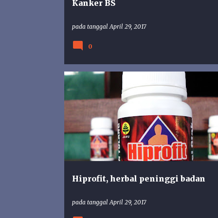
Kanker BS
pada tanggal
April 29, 2017
0
HIPROFIT
NS MADIUN
NURUSY SYIFA
PENINGGI BADAN
Hiprofit, herbal peninggi badan
pada tanggal
April 29, 2017