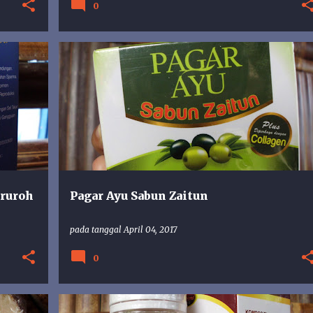
0
COLLAGEN
PAGAR AYU
SABUN ZAITUN
ruroh
Pagar Ayu Sabun Zaitun
pada tanggal
April 04, 2017
0