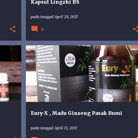
Kapsul Lingzhi BS
pada tanggal
April 29, 2017
0
+
AL MABRUROH
MADU
MADU HERBAL
MADU PRIA
Eury-X , Madu Ginseng Pasak Bumi
pada tanggal
April 13, 2017