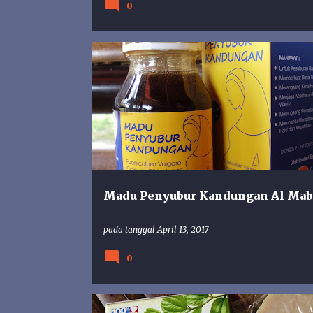
0
AL MABRUROH
KESUBURAN
MADU
Madu Penyubur Kandungan Al Mab
pada tanggal
April 13, 2017
0