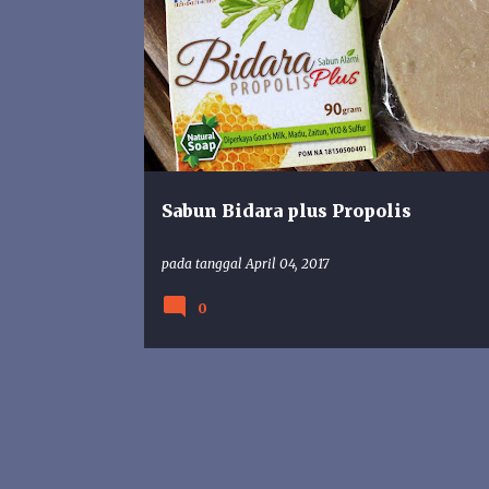
BIDARA
CV AN NAUFA
KOSMETIK
NATURAL S
SABUN
Sabun Bidara plus Propolis
pada tanggal
April 04, 2017
0