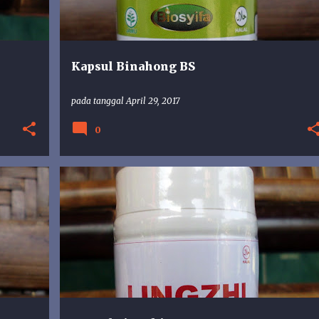
Kapsul Binahong BS
pada tanggal
April 29, 2017
0
OP
IMUNITAS
LINZHI
STAMINA
+