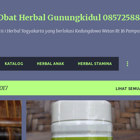
Langsung ke konten utama
Obat Herbal Gunungkidul 08572588
is i Herbal Yogyakarta yang berlokasi Kedungdowo Wetan Rt 16 Pamp
KATALOG
HERBAL ANAK
HERBAL STAMINA
017
LIHAT SEMU
BINAHONG
BINASYIFA
KAPSUL
LUKA