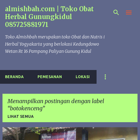
almishbah.com | Toko Obat
Langsung ke konten utama
Herbal Gunungkidul
085725881971
Toko Almishbah merupakan toko Obat dan Nutris i
Herbal Yogyakarta yang berlokasi Kedungdowo
Wetan Rt 16 Pampang Paliyan Gunung Kidul
BERANDA
PEMESANAN
LOKASI
Menampilkan postingan dengan label
botokenceng
LIHAT SEMUA
P