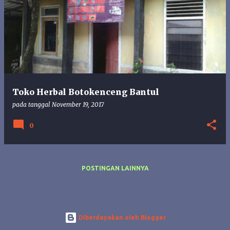
o
s
t
i
n
g
a
n
Toko Herbal Botokenceng Bantul
pada tanggal
November 19, 2017
0
POSTINGAN LAINNYA
Diberdayakan oleh Blogger