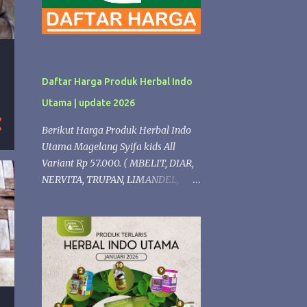
Daftar Harga Produk Herbal Indo
Utama | update 2026
Berikut Harga Produk Herbal Indo
Utama Magelang Syifa kids All
Variant Rp 57.000. ( MBELIT, DIAR,
NERVITA, TRUPAN, LIMANDEL,
ISPLEK, PROPOLIS,LERGITAL,
PERMATA, NAFSU MAKAN,
VITANGIN, FLUBA). kECUALI Syifaa
kids Propolis Rp 68.000 Produk
Herbal formulasi Diacarehiu | Rp.
74.000 (Herbal untuk Diabetes )
Gastrohiu | Rp. 68.000 (Herbal