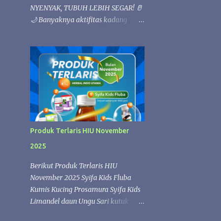
NYENYAK, TUBUH LEBIH SEGAR! 🥛
🌙 Banyaknya aktifitas kadang
membuat bada loyo 💚 Istirahat
yang berkualitas sangat penting
untuk menjaga kesehatan tubuh.
Kandungan nutrisi alami dalam susu
kambing Etawafood dapat
membantu memenuhi kebutuhan
gizi harian, sehingga tubuh lebih
rileks dan nyaman saat beristirahat.
✨ Etawafood kaya akan nutrisi
Produk Terlaris HIU November
yang membantu menjaga stamina
2025
dan kebugaran tubuh. Saat tubuh
mendapatkan asupan yang cukup,
Berikut Produk Terlaris HIU
proses pemulihan selama tidur
November 2025 Syifa Kids Fluba
berlangsung lebih optimal sehingga
Kumis Kucing Prosamura Syifa Kids
Anda dapat bangun dengan
Limandel daun Ungu Sari kutuk
perasaan lebih segar, bertenaga, dan
Zaitun Oil SK FLUBA SYIFA KIDS