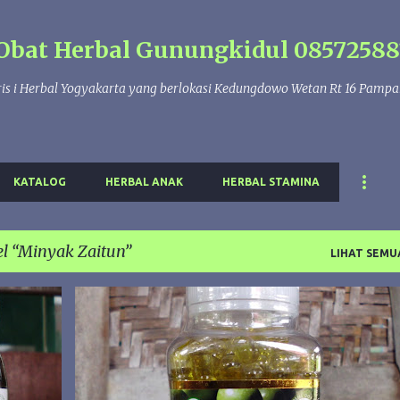
Langsung ke konten utama
Obat Herbal Gunungkidul 08572588
is i Herbal Yogyakarta yang berlokasi Kedungdowo Wetan Rt 16 Pamp
KATALOG
HERBAL ANAK
HERBAL STAMINA
el
Minyak Zaitun
LIHAT SEMU
+
1
HERBAL INDO UTAMA
MINYAK ZAITUN
ZAITUN OIL
ZAITUN OIL JOGJA
+