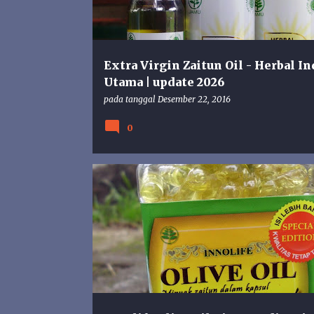
n
g
a
n
Extra Virgin Zaitun Oil - Herbal In
Utama | update 2026
pada tanggal
Desember 22, 2016
0
INNOLIFE OLIVE OIL
KAPSUL MINYAK ZAITUN
MINYAK ZAITUN
TOKO ALMISHBAH
VICOMAS