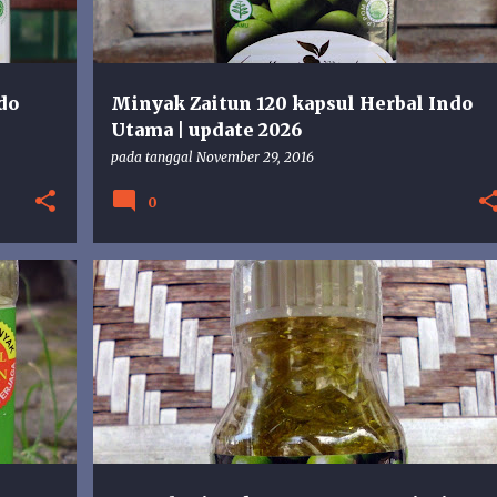
do
Minyak Zaitun 120 kapsul Herbal Indo
Utama | update 2026
pada tanggal
November 29, 2016
0
HERBAL INDO UTAMA
KAPSUL
MINYAK
+
MINYAK ZAITUN
ZAITUN OIL
+