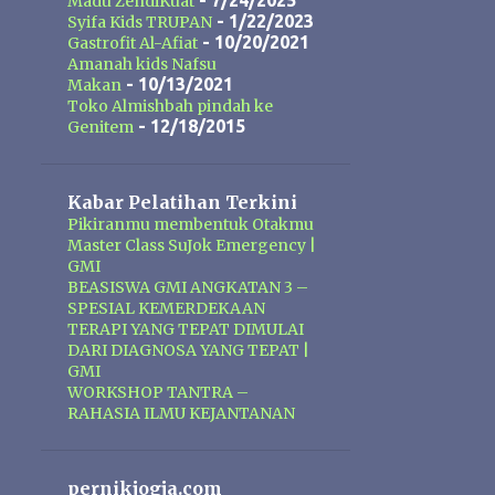
Mak Urut terbuat dari ekstrak
- 7/24/2025
Madu ZendiKuat
- 1/22/2023
Syifa Kids TRUPAN
tumbuh-tumbuhan dan ramuan
- 10/20/2021
Gastrofit Al-Afiat
tradisional. Dengan penggunaan
Amanah kids Nafsu
secara rutin minyak pembesar alat
- 10/13/2021
Makan
vital Mak Urut dapat membantu
Toko Almishbah pindah ke
- 12/18/2015
Genitem
memperlancar sirkulasi darah dan
memaksimalkan daya tampung
darah dibagian alat vital pria, hal ini
Kabar Pelatihan Terkini
akan membuat ukuran alat vital
Pikiranmu membentuk Otakmu
menjadi lebih dari yang sebelum
Master Class SuJok Emergency |
pemakaian. Formulasi yang ada
GMI
BEASISWA GMI ANGKATAN 3 –
pada Mak Urut juga bermanfaat
SPESIAL KEMERDEKAAN
membuka simpul syaraf yang
TERAPI YANG TEPAT DIMULAI
tersumbat sehingga akan
DARI DIAGNOSA YANG TEPAT |
meningkatkan kemampuan ereksi
GMI
WORKSHOP TANTRA –
dan mengencangkan ereksi.
RAHASIA ILMU KEJANTANAN
pernikjogja.com