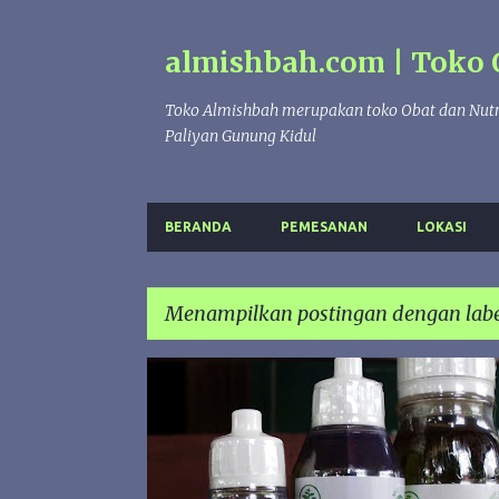
almishbah.com | Toko 
Toko Almishbah merupakan toko Obat dan Nutr
Paliyan Gunung Kidul
BERANDA
PEMESANAN
LOKASI
Menampilkan postingan dengan lab
P
EVO
HERBAL INDO UTAMA
MINYAK ZAITUN
o
s
t
i