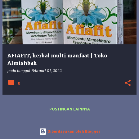
o
s
t
i
n
g
a
n
AFIAFIT, herbal multi manfaat | Toko
Almishbah
pada tanggal
Februari 01, 2022
0
POSTINGAN LAINNYA
Diberdayakan oleh Blogger