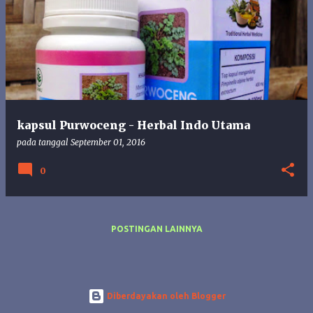
o
s
t
i
n
g
a
n
kapsul Purwoceng - Herbal Indo Utama
pada tanggal
September 01, 2016
0
POSTINGAN LAINNYA
Diberdayakan oleh Blogger