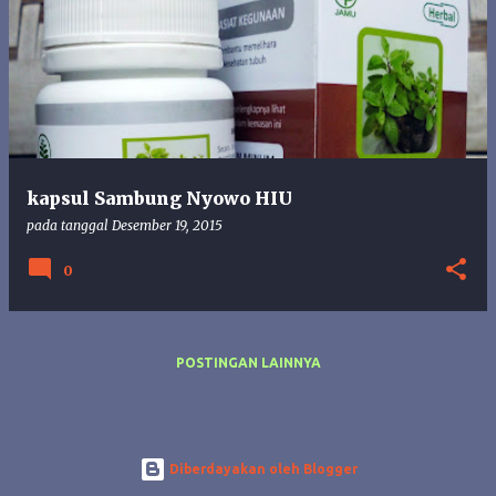
o
s
t
i
n
g
a
n
kapsul Sambung Nyowo HIU
pada tanggal
Desember 19, 2015
0
POSTINGAN LAINNYA
Diberdayakan oleh Blogger