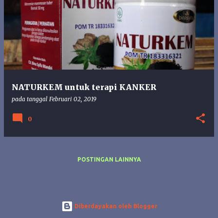
o
s
t
i
n
g
a
n
NATURKEM untuk terapi KANKER
pada tanggal
Februari 02, 2019
0
POSTINGAN LAINNYA
Diberdayakan oleh Blogger