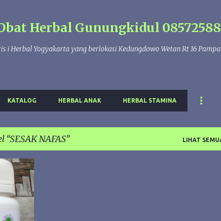
Langsung ke konten utama
Obat Herbal Gunungkidul 08572588
is i Herbal Yogyakarta yang berlokasi Kedungdowo Wetan Rt 16 Pamp
KATALOG
HERBAL ANAK
HERBAL STAMINA
el
SESAK NAFAS
LIHAT SEMU
+