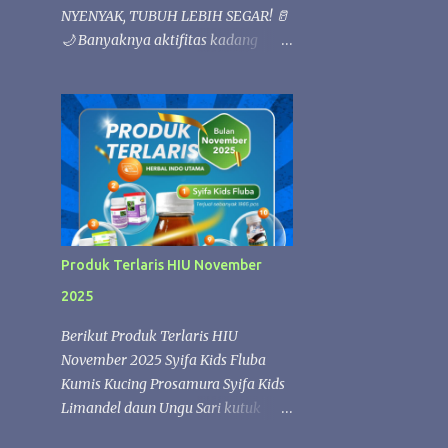
NYENYAK, TUBUH LEBIH SEGAR! 🥛
🌙 Banyaknya aktifitas kadang
membuat bada loyo 💚 Istirahat
yang berkualitas sangat penting
untuk menjaga kesehatan tubuh.
Kandungan nutrisi alami dalam susu
kambing Etawafood dapat
membantu memenuhi kebutuhan
gizi harian, sehingga tubuh lebih
rileks dan nyaman saat beristirahat.
✨ Etawafood kaya akan nutrisi
Produk Terlaris HIU November
yang membantu menjaga stamina
2025
dan kebugaran tubuh. Saat tubuh
mendapatkan asupan yang cukup,
Berikut Produk Terlaris HIU
proses pemulihan selama tidur
November 2025 Syifa Kids Fluba
berlangsung lebih optimal sehingga
Kumis Kucing Prosamura Syifa Kids
Anda dapat bangun dengan
Limandel daun Ungu Sari kutuk
perasaan lebih segar, bertenaga, dan
Zaitun Oil SK FLUBA SYIFA KIDS