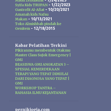
Mak Urut terbuat dari ekstrak
- 7/24/2025
Madu ZendiKuat
- 1/22/2023
Syifa Kids TRUPAN
tumbuh-tumbuhan dan ramuan
- 10/20/2021
Gastrofit Al-Afiat
tradisional. Dengan penggunaan
Amanah kids Nafsu
secara rutin minyak pembesar alat
- 10/13/2021
Makan
vital Mak Urut dapat membantu
Toko Almishbah pindah ke
- 12/18/2015
Genitem
memperlancar sirkulasi darah dan
memaksimalkan daya tampung
darah dibagian alat vital pria, hal ini
Kabar Pelatihan Terkini
akan membuat ukuran alat vital
Pikiranmu membentuk Otakmu
menjadi lebih dari yang sebelum
Master Class SuJok Emergency |
pemakaian. Formulasi yang ada
GMI
BEASISWA GMI ANGKATAN 3 –
pada Mak Urut juga bermanfaat
SPESIAL KEMERDEKAAN
membuka simpul syaraf yang
TERAPI YANG TEPAT DIMULAI
tersumbat sehingga akan
DARI DIAGNOSA YANG TEPAT |
meningkatkan kemampuan ereksi
GMI
WORKSHOP TANTRA –
dan mengencangkan ereksi.
RAHASIA ILMU KEJANTANAN
pernikjogja.com