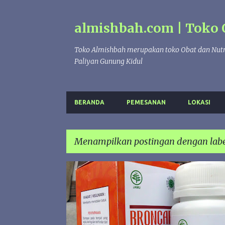
almishbah.com | Toko 
Toko Almishbah merupakan toko Obat dan Nutr
Paliyan Gunung Kidul
BERANDA
PEMESANAN
LOKASI
Menampilkan postingan dengan lab
P
BATUK
BRONCARE
HERBAL INDO UTAMA
o
s
SESAK NAFAS
t
i