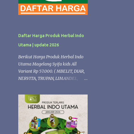
Daftar Harga Produk Herbal Indo
Utama | update 2026
Berikut Harga Produk Herbal Indo
Utama Magelang Syifa kids All
Variant Rp 57.000. ( MBELIT, DIAR,
NERVITA, TRUPAN, LIMANDEL,
ISPLEK, PROPOLIS,LERGITAL,
PERMATA, NAFSU MAKAN,
VITANGIN, FLUBA). kECUALI Syifaa
kids Propolis Rp 68.000 Produk
Herbal formulasi Diacarehiu | Rp.
74.000 (Herbal untuk Diabetes )
Gastrohiu | Rp. 68.000 (Herbal