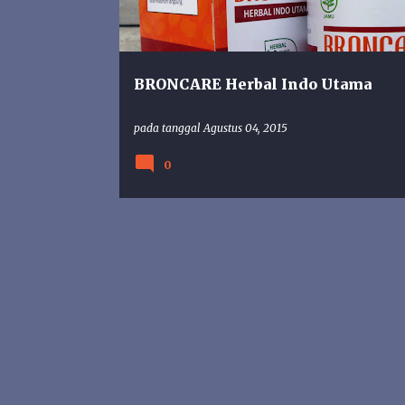
n
g
a
n
BRONCARE Herbal Indo Utama
pada tanggal
Agustus 04, 2015
0