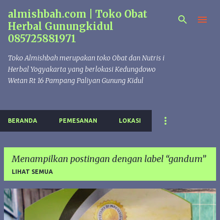
almishbah.com | Toko Obat
Langsung ke konten utama
Herbal Gunungkidul
085725881971
Toko Almishbah merupakan toko Obat dan Nutris i
Herbal Yogyakarta yang berlokasi Kedungdowo
Wetan Rt 16 Pampang Paliyan Gunung Kidul
BERANDA
PEMESANAN
LOKASI
Menampilkan postingan dengan label
gandum
LIHAT SEMUA
P
o