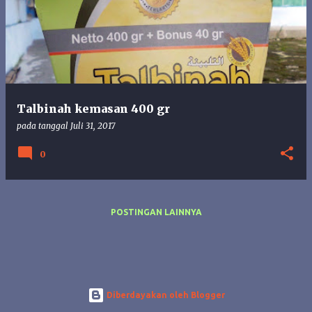
s
t
i
n
g
a
n
Talbinah kemasan 400 gr
pada tanggal
Juli 31, 2017
0
POSTINGAN LAINNYA
Diberdayakan oleh Blogger