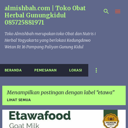
almishbah.com | Toko Obat
Langsung ke konten utama
Herbal Gunungkidul
085725881971
Toko Almishbah merupakan toko Obat dan Nutris i
Herbal Yogyakarta yang berlokasi Kedungdowo
Wetan Rt 16 Pampang Paliyan Gunung Kidul
BERANDA
PEMESANAN
LOKASI
Menampilkan postingan dengan label
etawa
LIHAT SEMUA
P
o