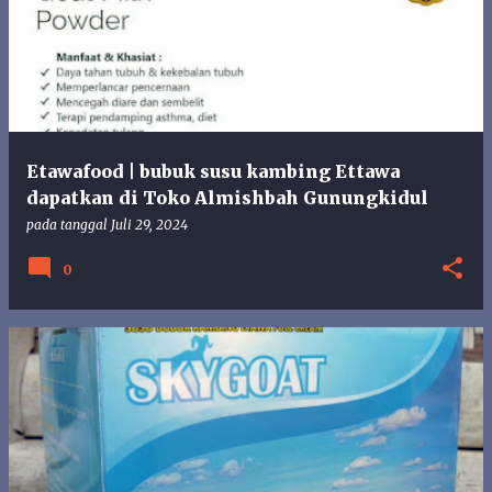
s
t
i
n
g
a
n
Etawafood | bubuk susu kambing Ettawa
dapatkan di Toko Almishbah Gunungkidul
pada tanggal
Juli 29, 2024
0