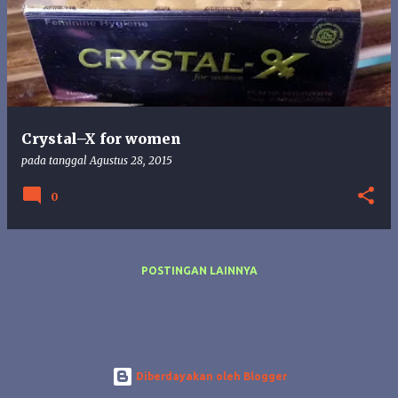
s
t
i
n
g
a
n
Crystal–X for women
pada tanggal
Agustus 28, 2015
0
POSTINGAN LAINNYA
Diberdayakan oleh Blogger