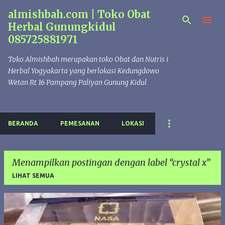
almishbah.com | Toko Obat
Langsung ke konten utama
Herbal Gunungkidul
085725881971
Toko Almishbah merupakan toko Obat dan Nutris i
Herbal Yogyakarta yang berlokasi Kedungdowo
Wetan Rt 16 Pampang Paliyan Gunung Kidul
BERANDA
PEMESANAN
LOKASI
Menampilkan postingan dengan label
crystal x
LIHAT SEMUA
P
o