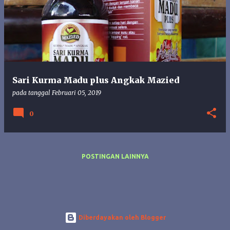
s
t
i
n
g
a
n
Sari Kurma Madu plus Angkak Mazied
pada tanggal
Februari 05, 2019
0
POSTINGAN LAINNYA
Diberdayakan oleh Blogger