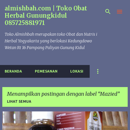
almishbah.com | Toko Obat
Langsung ke konten utama
Herbal Gunungkidul
085725881971
Toko Almishbah merupakan toko Obat dan Nutris i
Herbal Yogyakarta yang berlokasi Kedungdowo
Wetan Rt 16 Pampang Paliyan Gunung Kidul
BERANDA
PEMESANAN
LOKASI
Menampilkan postingan dengan label
Mazied
LIHAT SEMUA
P
o