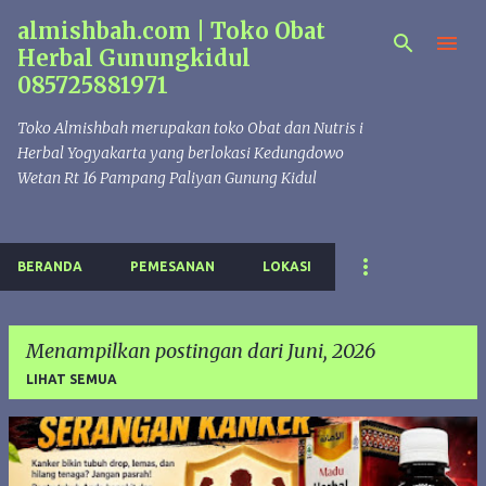
almishbah.com | Toko Obat
Langsung ke konten utama
Herbal Gunungkidul
085725881971
Toko Almishbah merupakan toko Obat dan Nutris i
Herbal Yogyakarta yang berlokasi Kedungdowo
Wetan Rt 16 Pampang Paliyan Gunung Kidul
BERANDA
PEMESANAN
LOKASI
Menampilkan postingan dari Juni, 2026
LIHAT SEMUA
P
o