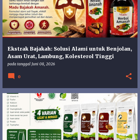
s
t
i
n
g
a
n
Ekstrak Bajakah: Solusi Alami untuk Benjolan,
Asam Urat, Lambung, Kolesterol Tinggi
pada tanggal
Juni 08, 2026
0