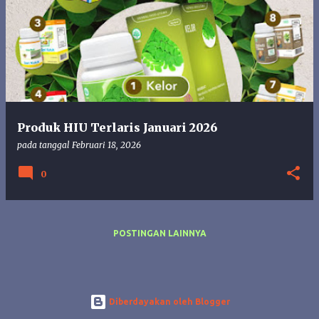
o
s
t
i
n
g
a
n
Produk HIU Terlaris Januari 2026
pada tanggal
Februari 18, 2026
0
POSTINGAN LAINNYA
Diberdayakan oleh Blogger