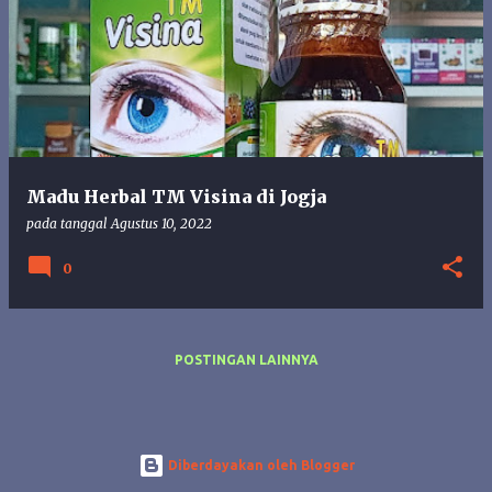
o
s
t
i
n
g
a
n
Madu Herbal TM Visina di Jogja
pada tanggal
Agustus 10, 2022
0
POSTINGAN LAINNYA
Diberdayakan oleh Blogger