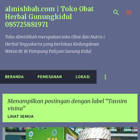
almishbah.com | Toko Obat
Langsung ke konten utama
Herbal Gunungkidul
085725881971
Toko Almishbah merupakan toko Obat dan Nutris i
Herbal Yogyakarta yang berlokasi Kedungdowo
Wetan Rt 16 Pampang Paliyan Gunung Kidul
BERANDA
PEMESANAN
LOKASI
Menampilkan postingan dengan label
Tasnim
visina
LIHAT SEMUA
P