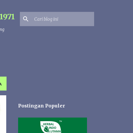
1971
ang
A
Postingan Populer