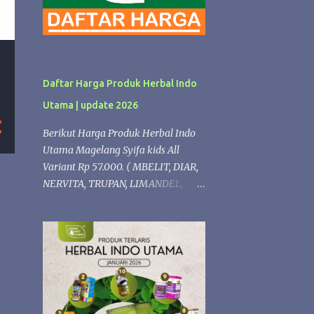
Daftar Harga Produk Herbal Indo
Utama | update 2026
Berikut Harga Produk Herbal Indo
Utama Magelang Syifa kids All
Variant Rp 57.000. ( MBELIT, DIAR,
NERVITA, TRUPAN, LIMANDEL,
ISPLEK, PROPOLIS,LERGITAL,
PERMATA, NAFSU MAKAN,
VITANGIN, FLUBA). kECUALI Syifaa
kids Propolis Rp 68.000 Produk
Herbal formulasi Diacarehiu | Rp.
74.000 (Herbal untuk Diabetes )
Gastrohiu | Rp. 68.000 (Herbal