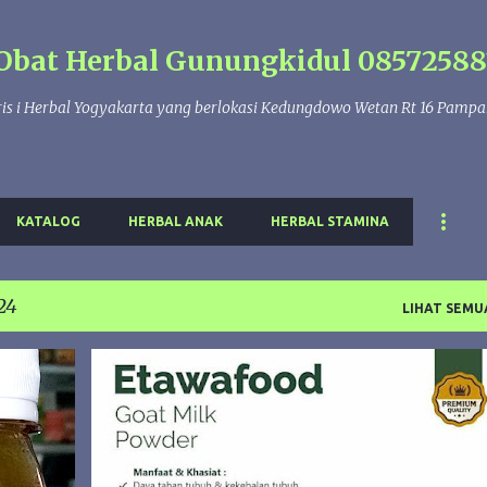
Langsung ke konten utama
Obat Herbal Gunungkidul 08572588
is i Herbal Yogyakarta yang berlokasi Kedungdowo Wetan Rt 16 Pamp
KATALOG
HERBAL ANAK
HERBAL STAMINA
24
LIHAT SEMU
T
ETAWA
ETAWAFOOD
SUSU KAMBING
+
+
SUSU KAMBING GUNUNGKIDUL