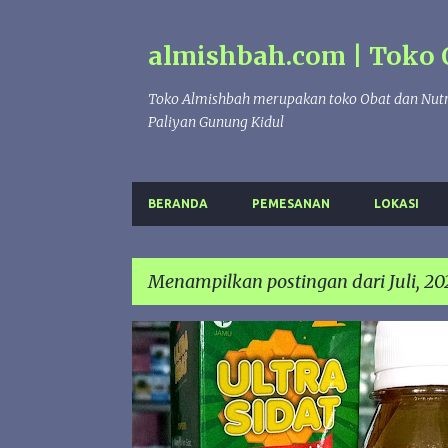
almishbah.com | Toko 
Toko Almishbah merupakan toko Obat dan Nutr
Paliyan Gunung Kidul
BERANDA
PEMESANAN
LOKASI
Menampilkan postingan dari Juli, 20
P
HARAMAIN FOOD
MADU ANAK
MADU ULTRA SIDA
o
s
PERTUMBUHAN
t
i