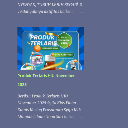
NYENYAK, TUBUH LEBIH SEGAR! 🥛
🌙 Banyaknya aktifitas kadang
membuat bada loyo 💚 Istirahat
yang berkualitas sangat penting
untuk menjaga kesehatan tubuh.
Kandungan nutrisi alami dalam susu
kambing Etawafood dapat
membantu memenuhi kebutuhan
gizi harian, sehingga tubuh lebih
rileks dan nyaman saat beristirahat.
✨ Etawafood kaya akan nutrisi
Produk Terlaris HIU November
yang membantu menjaga stamina
2025
dan kebugaran tubuh. Saat tubuh
mendapatkan asupan yang cukup,
Berikut Produk Terlaris HIU
proses pemulihan selama tidur
November 2025 Syifa Kids Fluba
berlangsung lebih optimal sehingga
Kumis Kucing Prosamura Syifa Kids
Anda dapat bangun dengan
Limandel daun Ungu Sari kutuk
perasaan lebih segar, bertenaga, dan
Zaitun Oil SK FLUBA SYIFA KIDS