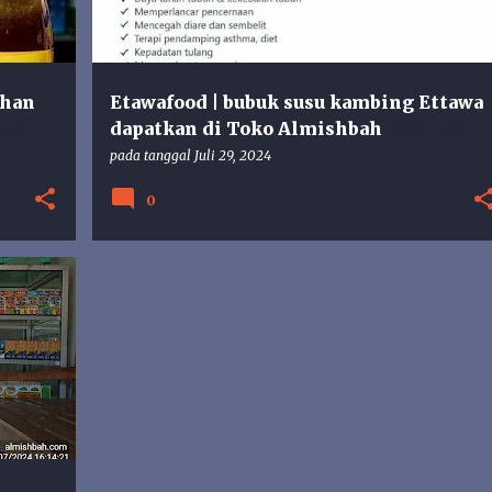
uhan
Etawafood | bubuk susu kambing Ettawa
dapatkan di Toko Almishbah
Gunungkidul
pada tanggal
Juli 29, 2024
0
+