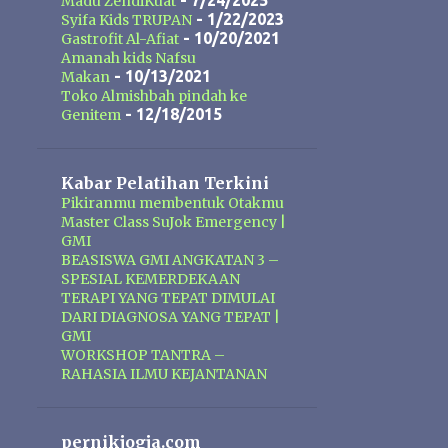
Mak Urut terbuat dari ekstrak
- 7/24/2025
Madu ZendiKuat
- 1/22/2023
Syifa Kids TRUPAN
tumbuh-tumbuhan dan ramuan
- 10/20/2021
Gastrofit Al-Afiat
tradisional. Dengan penggunaan
Amanah kids Nafsu
secara rutin minyak pembesar alat
- 10/13/2021
Makan
vital Mak Urut dapat membantu
Toko Almishbah pindah ke
- 12/18/2015
Genitem
memperlancar sirkulasi darah dan
memaksimalkan daya tampung
darah dibagian alat vital pria, hal ini
Kabar Pelatihan Terkini
akan membuat ukuran alat vital
Pikiranmu membentuk Otakmu
menjadi lebih dari yang sebelum
Master Class SuJok Emergency |
pemakaian. Formulasi yang ada
GMI
BEASISWA GMI ANGKATAN 3 –
pada Mak Urut juga bermanfaat
SPESIAL KEMERDEKAAN
membuka simpul syaraf yang
TERAPI YANG TEPAT DIMULAI
tersumbat sehingga akan
DARI DIAGNOSA YANG TEPAT |
meningkatkan kemampuan ereksi
GMI
WORKSHOP TANTRA –
dan mengencangkan ereksi.
RAHASIA ILMU KEJANTANAN
pernikjogja.com