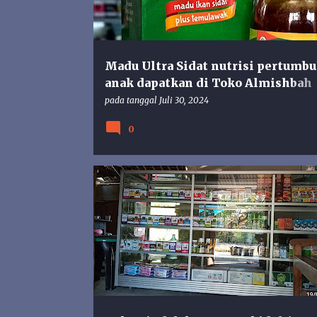
n
g
a
n
Madu Ultra Sidat nutrisi pertumb
anak dapatkan di Toko Almishbah
Gunungkidul
pada tanggal
Juli 30, 2024
0
GENITEM
PINDAH
TOKO HERBAL GUNUNG KIDUL
TOKO HERBAL PAMPANG