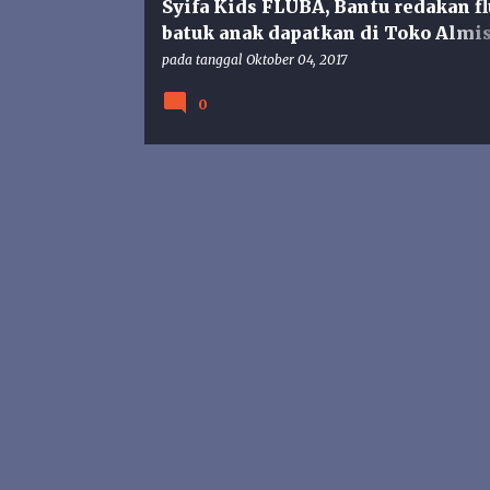
Syifa Kids FLUBA, Bantu redakan fl
batuk anak dapatkan di Toko Almi
Gunungkidul
pada tanggal
Oktober 04, 2017
0