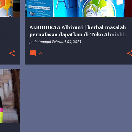
ALBIGURAA Albiruni | herbal masalah
pernafasan dapatkan di Toko Almishbah
Gunungkidul
pada tanggal
Februari 04, 2023
0
+
3