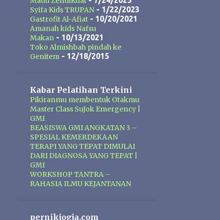
Mak Urut terbuat dari ekstrak
- 7/24/2025
Madu ZendiKuat
- 1/22/2023
Syifa Kids TRUPAN
tumbuh-tumbuhan dan ramuan
- 10/20/2021
Gastrofit Al-Afiat
tradisional. Dengan penggunaan
Amanah kids Nafsu
secara rutin minyak pembesar alat
- 10/13/2021
Makan
vital Mak Urut dapat membantu
Toko Almishbah pindah ke
- 12/18/2015
Genitem
memperlancar sirkulasi darah dan
memaksimalkan daya tampung
darah dibagian alat vital pria, hal ini
Kabar Pelatihan Terkini
akan membuat ukuran alat vital
Pikiranmu membentuk Otakmu
menjadi lebih dari yang sebelum
Master Class SuJok Emergency |
pemakaian. Formulasi yang ada
GMI
BEASISWA GMI ANGKATAN 3 –
pada Mak Urut juga bermanfaat
SPESIAL KEMERDEKAAN
membuka simpul syaraf yang
TERAPI YANG TEPAT DIMULAI
tersumbat sehingga akan
DARI DIAGNOSA YANG TEPAT |
meningkatkan kemampuan ereksi
GMI
WORKSHOP TANTRA –
dan mengencangkan ereksi.
RAHASIA ILMU KEJANTANAN
pernikjogja.com