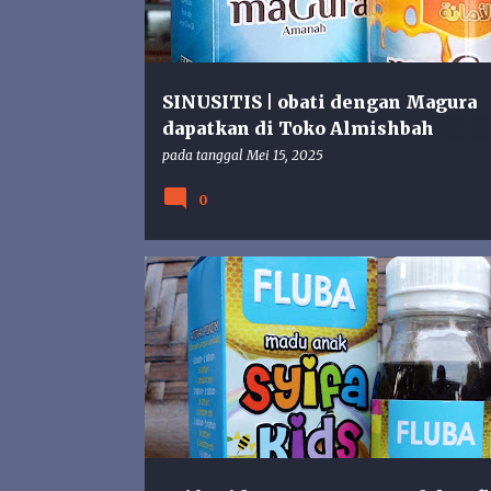
n
g
a
n
SINUSITIS | obati dengan Magura
dapatkan di Toko Almishbah
Gunungkidul
pada tanggal
Mei 15, 2025
0
FLU DAN BATUK
FLUBA
HERBAL ANAK