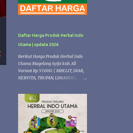
Daftar Harga Produk Herbal Indo
Utama | update 2026
Berikut Harga Produk Herbal Indo
Utama Magelang Syifa kids All
Variant Rp 57.000. ( MBELIT, DIAR,
NERVITA, TRUPAN, LIMANDEL,
ISPLEK, PROPOLIS,LERGITAL,
PERMATA, NAFSU MAKAN,
VITANGIN, FLUBA). kECUALI Syifaa
kids Propolis Rp 68.000 Produk
Herbal formulasi Diacarehiu | Rp.
74.000 (Herbal untuk Diabetes )
Gastrohiu | Rp. 68.000 (Herbal