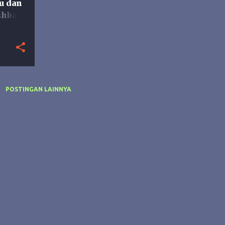
u dan
shbah
POSTINGAN LAINNYA