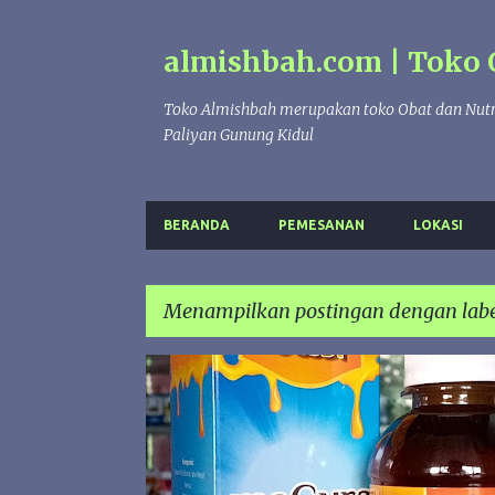
almishbah.com | Toko 
Toko Almishbah merupakan toko Obat dan Nutr
Paliyan Gunung Kidul
BERANDA
PEMESANAN
LOKASI
Menampilkan postingan dengan lab
P
BATUK BERDAHAK
FLU DAN BATUK
o
s
MADU GURAH AMANAH
MAGURA
SINUSITIS
t
i