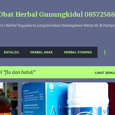
Langsung ke konten utama
Obat Herbal Gunungkidul 08572588
is i Herbal Yogyakarta yang berlokasi Kedungdowo Wetan Rt 16 Pamp
KATALOG
HERBAL ANAK
HERBAL STAMINA
el
flu dan batuk
LIHAT SEMU
ALBIGURAA
ALBIRUNI
FLU DAN BATUK
+
HERBAL BATUK
OBAT HERBAL
+