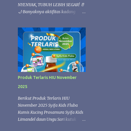
NYENYAK, TUBUH LEBIH SEGAR! 🥛
🌙 Banyaknya aktifitas kadang
membuat bada loyo 💚 Istirahat
yang berkualitas sangat penting
untuk menjaga kesehatan tubuh.
Kandungan nutrisi alami dalam susu
kambing Etawafood dapat
membantu memenuhi kebutuhan
gizi harian, sehingga tubuh lebih
rileks dan nyaman saat beristirahat.
✨ Etawafood kaya akan nutrisi
Produk Terlaris HIU November
yang membantu menjaga stamina
2025
dan kebugaran tubuh. Saat tubuh
mendapatkan asupan yang cukup,
Berikut Produk Terlaris HIU
proses pemulihan selama tidur
November 2025 Syifa Kids Fluba
berlangsung lebih optimal sehingga
Kumis Kucing Prosamura Syifa Kids
Anda dapat bangun dengan
Limandel daun Ungu Sari kutuk
perasaan lebih segar, bertenaga, dan
Zaitun Oil SK FLUBA SYIFA KIDS