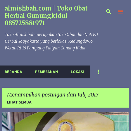
almishbah.com | Toko Obat
Langsung ke konten utama
Herbal Gunungkidul
085725881971
Toko Almishbah merupakan toko Obat dan Nutris i
Herbal Yogyakarta yang berlokasi Kedungdowo
Wetan Rt 16 Pampang Paliyan Gunung Kidul
BERANDA
PEMESANAN
LOKASI
Menampilkan postingan dari Juli, 2017
LIHAT SEMUA
P
o