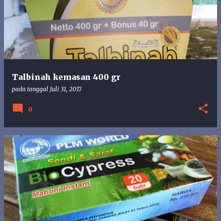
s
t
i
n
g
a
n
Talbinah kemasan 400 gr
pada tanggal
Juli 31, 2017
0