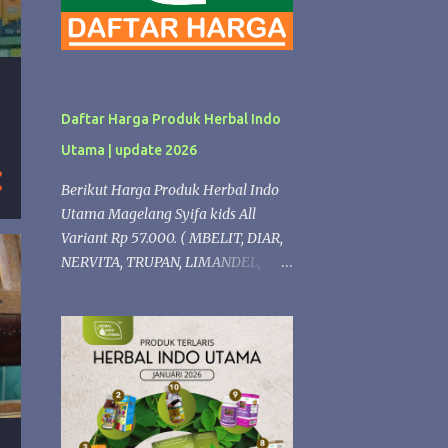
Daftar Harga Produk Herbal Indo
Utama | update 2026
Berikut Harga Produk Herbal Indo
Utama Magelang Syifa kids All
Variant Rp 57.000. ( MBELIT, DIAR,
NERVITA, TRUPAN, LIMANDEL,
ISPLEK, PROPOLIS,LERGITAL,
PERMATA, NAFSU MAKAN,
VITANGIN, FLUBA). kECUALI Syifaa
kids Propolis Rp 68.000 Produk
Herbal formulasi Diacarehiu | Rp.
74.000 (Herbal untuk Diabetes )
Gastrohiu | Rp. 68.000 (Herbal