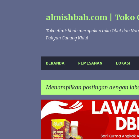
almishbah.com | Toko 
Toko Almishbah merupakan toko Obat dan Nutr
Paliyan Gunung Kidul
BERANDA
PEMESANAN
LOKASI
Menampilkan postingan dengan lab
P
ANGKAK
DBD
SARIKURMA
o
s
t
i