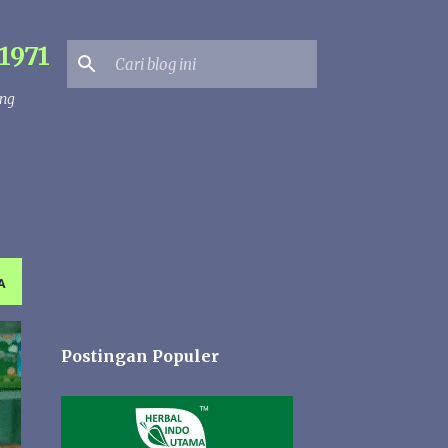
1971
ang
A
Postingan Populer