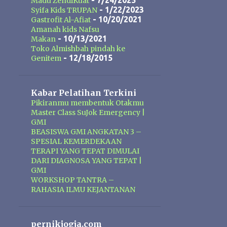
Mak Urut terbuat dari ekstrak
- 7/24/2025
Madu ZendiKuat
- 1/22/2023
Syifa Kids TRUPAN
tumbuh-tumbuhan dan ramuan
- 10/20/2021
Gastrofit Al-Afiat
tradisional. Dengan penggunaan
Amanah kids Nafsu
secara rutin minyak pembesar alat
- 10/13/2021
Makan
vital Mak Urut dapat membantu
Toko Almishbah pindah ke
- 12/18/2015
Genitem
memperlancar sirkulasi darah dan
memaksimalkan daya tampung
darah dibagian alat vital pria, hal ini
Kabar Pelatihan Terkini
akan membuat ukuran alat vital
Pikiranmu membentuk Otakmu
menjadi lebih dari yang sebelum
Master Class SuJok Emergency |
pemakaian. Formulasi yang ada
GMI
BEASISWA GMI ANGKATAN 3 –
pada Mak Urut juga bermanfaat
SPESIAL KEMERDEKAAN
membuka simpul syaraf yang
TERAPI YANG TEPAT DIMULAI
tersumbat sehingga akan
DARI DIAGNOSA YANG TEPAT |
meningkatkan kemampuan ereksi
GMI
WORKSHOP TANTRA –
dan mengencangkan ereksi.
RAHASIA ILMU KEJANTANAN
pernikjogja.com