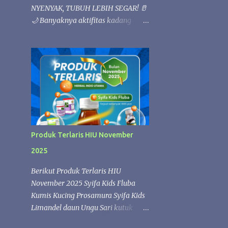
NYENYAK, TUBUH LEBIH SEGAR! 🥛
🌙 Banyaknya aktifitas kadang
membuat bada loyo 💚 Istirahat
yang berkualitas sangat penting
untuk menjaga kesehatan tubuh.
Kandungan nutrisi alami dalam susu
kambing Etawafood dapat
membantu memenuhi kebutuhan
gizi harian, sehingga tubuh lebih
rileks dan nyaman saat beristirahat.
✨ Etawafood kaya akan nutrisi
Produk Terlaris HIU November
yang membantu menjaga stamina
2025
dan kebugaran tubuh. Saat tubuh
mendapatkan asupan yang cukup,
Berikut Produk Terlaris HIU
proses pemulihan selama tidur
November 2025 Syifa Kids Fluba
berlangsung lebih optimal sehingga
Kumis Kucing Prosamura Syifa Kids
Anda dapat bangun dengan
Limandel daun Ungu Sari kutuk
perasaan lebih segar, bertenaga, dan
Zaitun Oil SK FLUBA SYIFA KIDS