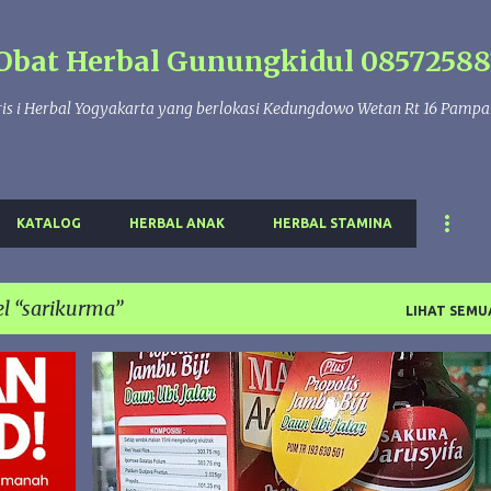
Langsung ke konten utama
Obat Herbal Gunungkidul 08572588
is i Herbal Yogyakarta yang berlokasi Kedungdowo Wetan Rt 16 Pamp
KATALOG
HERBAL ANAK
HERBAL STAMINA
el
sarikurma
LIHAT SEMU
ANGKAK
DARUSYIFA
SARIKURMA