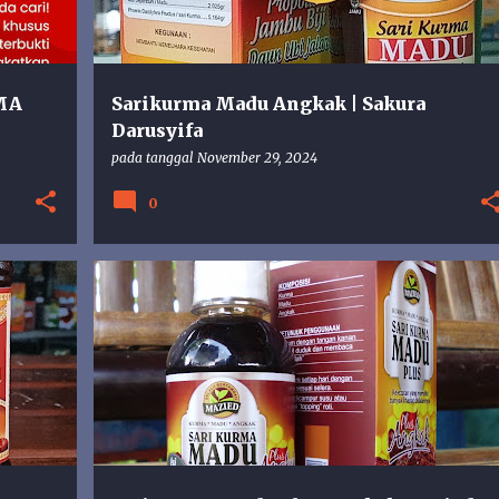
MA
Sarikurma Madu Angkak | Sakura
Darusyifa
pada tanggal
November 29, 2024
0
URMA
ANGKAK
MADU
MAZIED
SARIKURMA