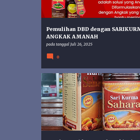
n
g
a
n
Pemulihan DBD dengan SARIKUR
ANGKAK AMANAH
pada tanggal
Juli 26, 2025
0
HARGA
SAHARA
SARI KURMA SAHARA
SARIK